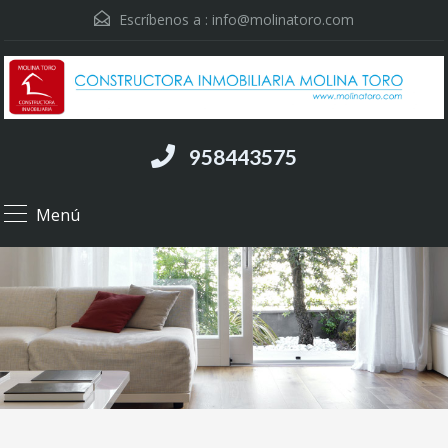
Escríbenos a :
info@molinatoro.com
958443575
Menú