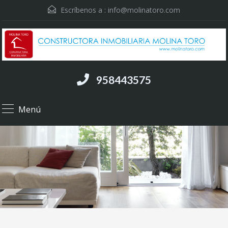
Escríbenos a :
info@molinatoro.com
958443575
Menú